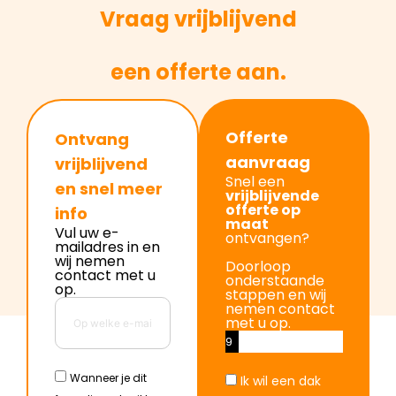
Vraag vrijblijvend
een offerte aan.
Offerte
Ontvang
aanvraag
vrijblijvend
Snel een
en snel meer
vrijblijvende
offerte op
info
maat
Vul uw e-
ontvangen?
mailadres in en
wij nemen
Doorloop
contact met u
onderstaande
op.
stappen en wij
nemen contact
met u op.
9
%
Wanneer je dit
Ik wil een dak