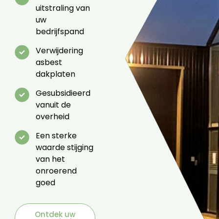
uitstraling van
uw
bedrijfspand
Verwijdering
asbest
dakplaten
Gesubsidieerd
vanuit de
overheid
Een sterke
waarde stijging
van het
onroerend
goed
Ontdek uw