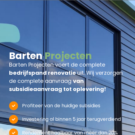
Barten
Projecten
Barten Projecten voert de complete
bedrijfspand renovatie
uit. Wij verzorgen
de complete aanvraag
van
subsidieaanvraag tot oplevering!
Profiteer van de huidige subsidies
Investering al binnen 5 jaar terugverdiend
Rendement haalbaar van meer dan 20%