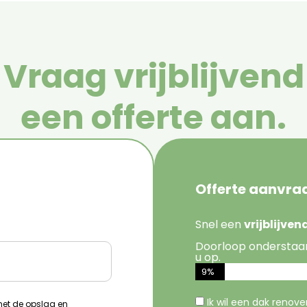
Vraag vrijblijvend
een offerte aan.
Offerte aanvra
Snel een
vrijblijve
Doorloop onderstaa
u op.
9%
Ik wil een dak renov
 met de opslag en