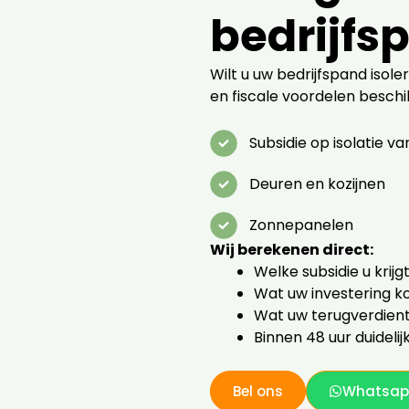
bedrijfs
Wilt u uw bedrijfspand isol
en fiscale voordelen besch
Subsidie op isolatie v
Deuren en kozijnen
Zonnepanelen
Wij berekenen direct:
Welke subsidie u krijg
Wat uw investering k
Wat uw terugverdienti
Binnen 48 uur duidelij
Bel ons
Whatsap