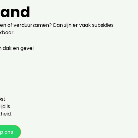
pand
eren of verduurzamen? Dan zijn er vaak subsidies
ikbaar.
an dak en gevel
t
ost
jd is
kheid.
p ons