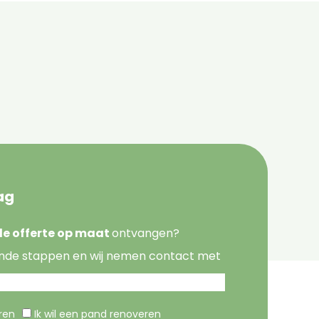
ag
nde offerte op maat
ontvangen?
nde stappen en wij nemen contact met
eren
Ik wil een pand renoveren