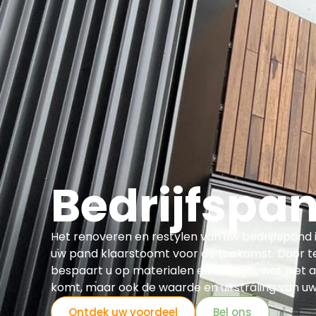
Asbest
Bedrijfspand Renovatie
Bedrijfspa
Het renoveren en restylen van uw bedrijfspand 
uw pand klaarstoomt voor de toekomst. Door te
bespaart u op materialen en energie, wat niet a
komt, maar ook de waarde en uitstraling van u
Ontdek uw voordeel
Bel ons