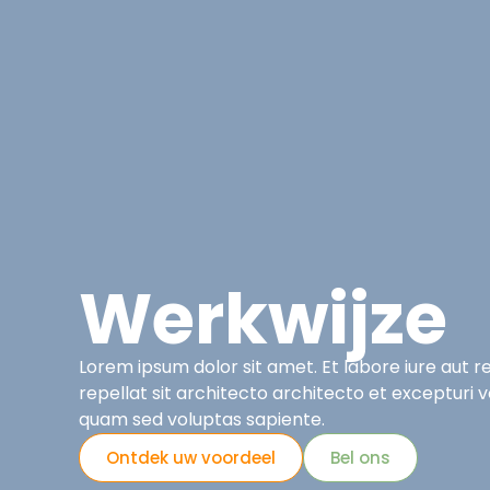
Asbest
Bedrijfspand Renovatie
Werkwijze
Lorem ipsum dolor sit amet. Et labore iure aut re
repellat sit architecto architecto et excepturi
quam sed voluptas sapiente.
Ontdek uw voordeel
Bel ons