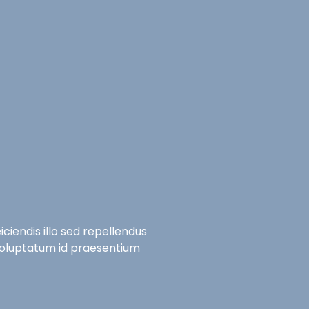
Overige Diensten
Over ons
Vacatures
Proje
iciendis illo sed repellendus
 voluptatum id praesentium