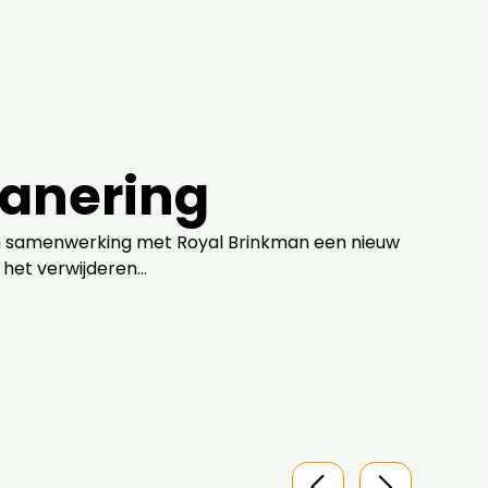
anering
A
in samenwerking met Royal Brinkman een nieuw
Een 
het verwijderen...
en to
L