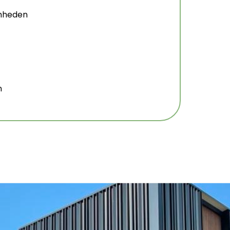
amheden
n