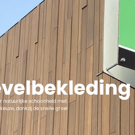
Overige Diensten
Over ons
Vacatures
Proje
velbekleding
 natuurlijke schoonheid met
euze, dankzij de snelle groei