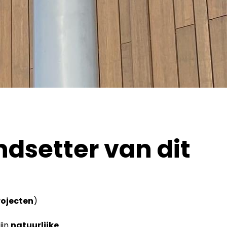
dsetter van dit
rojecten
)
ijn
natuurlijke