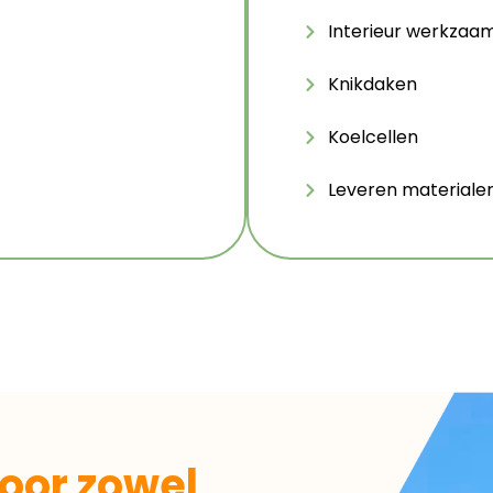
Interieur werkza
Knikdaken
Koelcellen
Leveren materiale
oor zowel