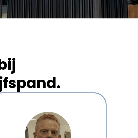
 bij
jfspand.