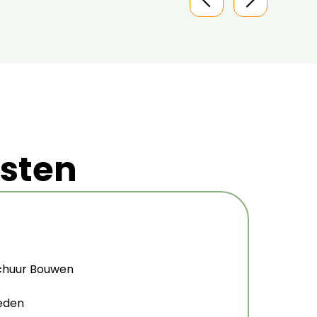
nsten
Schuur Bouwen
eden