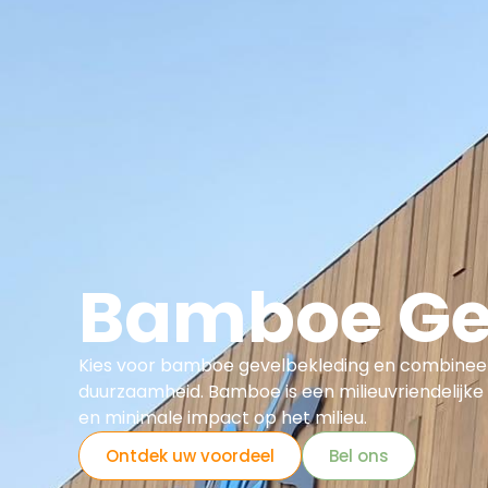
Asbest
Bedrijfspand Renovatie
Bamboe Ge
Kies voor bamboe gevelbekleding en combineer
duurzaamheid. Bamboe is een milieuvriendelijke k
en minimale impact op het milieu.
Ontdek uw voordeel
Bel ons