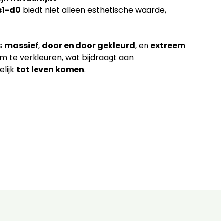
s1-d0
biedt niet alleen esthetische waarde,
is
massief
,
door en door gekleurd
, en
extreem
m te verkleuren, wat bijdraagt aan
lijk
tot leven komen
.