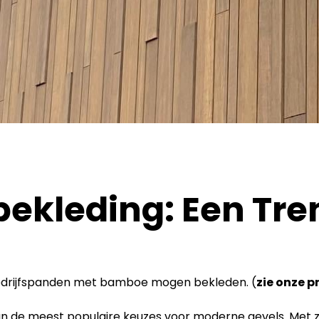
kleding: Een Tren
bedrijfspanden met bamboe mogen bekleden. (
zie onze p
 de meest populaire keuzes voor moderne gevels. Met z