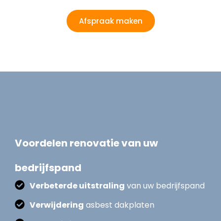
Afspraak maken
Voordelen renovatie van uw
bedrijfspand
Verbeterde uitstraling
van uw bedrijfspand
Verwijdering
asbest dakplaten