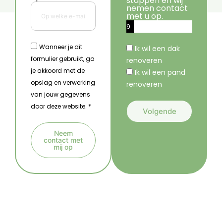
stappen en wij
nemen contact
met u op.
9
%
Wanneer je dit
Ik wil een dak
formulier gebruikt, ga
renoveren
je akkoord met de
Ik wil een pand
opslag en verwerking
renoveren
van jouw gegevens
door deze website. *
Volgende
A
Neem
l
contact met
mij op
t
A
e
l
r
t
n
e
a
r
t