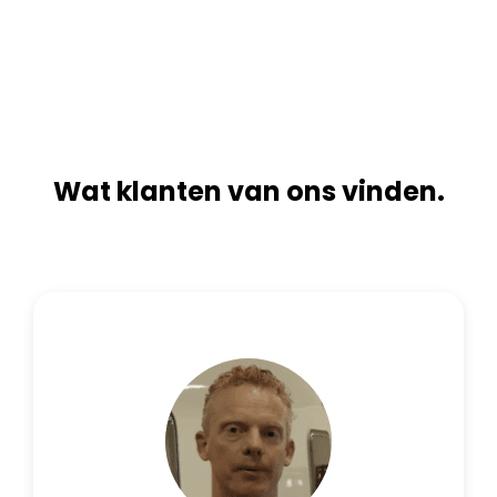
n
i
a
v
t
e
i
:
v
e
:
Wat klanten van ons vinden.