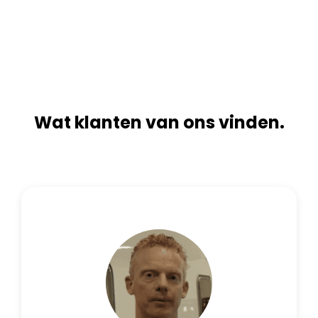
n
i
a
v
t
e
i
:
v
e
:
Wat klanten van ons vinden.