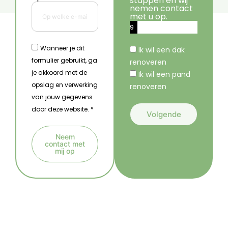
stappen en wij
nemen contact
met u op.
9
%
Wanneer je dit
Ik wil een dak
formulier gebruikt, ga
renoveren
je akkoord met de
Ik wil een pand
opslag en verwerking
renoveren
van jouw gegevens
door deze website. *
Volgende
A
Neem
l
contact met
mij op
t
A
e
l
r
t
n
e
a
r
t