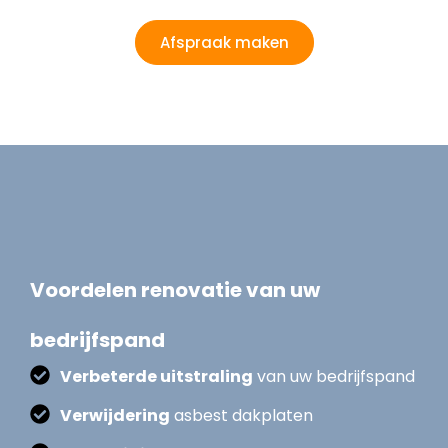
Afspraak maken
Voordelen renovatie van uw
bedrijfspand
Verbeterde uitstraling
van uw bedrijfspand
Verwijdering
asbest dakplaten