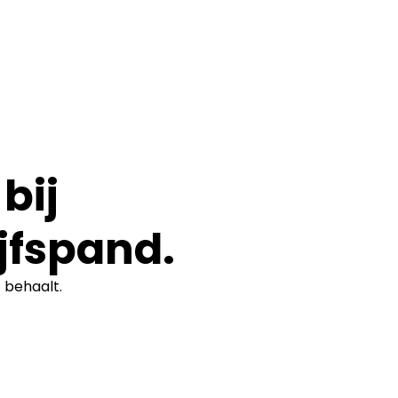
bij
jfspand.
t
behaalt.