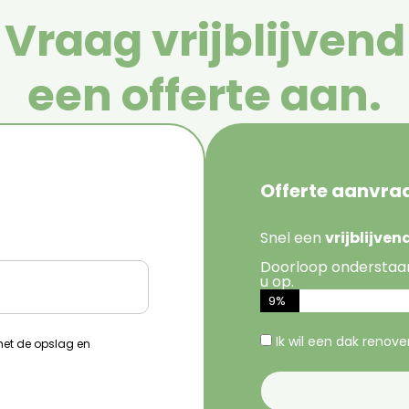
Vraag vrijblijvend
een offerte aan.
Offerte aanvra
Snel een
vrijblijve
Doorloop onderstaa
u op.
9%
Ik wil een dak renov
 met de opslag en