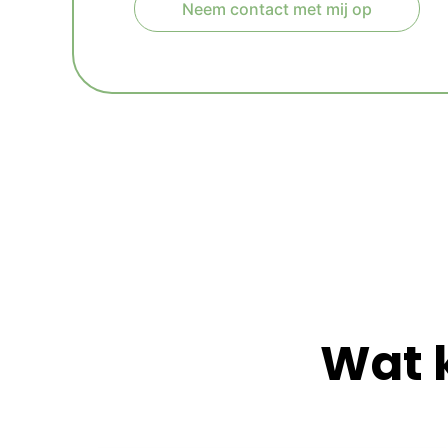
Neem contact met mij op
A
l
t
e
r
n
a
t
i
v
e
:
Wat 