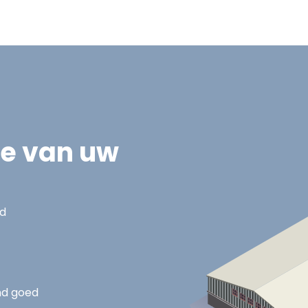
ie van uw
nd
nd goed