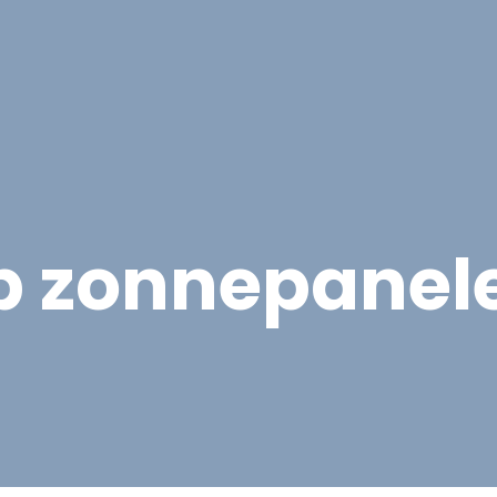
Overige Diensten
Over ons
Vacatures
Proje
p zonnepanele