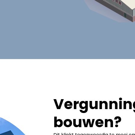
Vergunning
bouwen?
Dit klinkt tegenwoordig te mooi om 