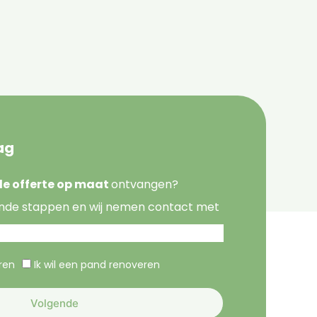
ag
nde offerte op maat
ontvangen?
nde stappen en wij nemen contact met
eren
Ik wil een pand renoveren
Volgende