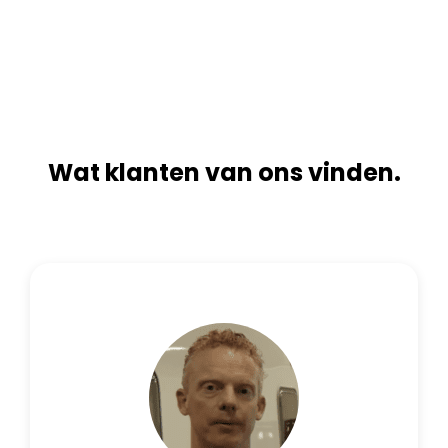
n
i
a
v
t
e
i
:
v
e
:
Wat klanten van ons vinden.