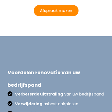
Afspraak maken
Voordelen renovatie van uw
bedrijfspand
Verbeterde uitstraling
van uw bedrijfspand
Verwijdering
asbest dakplaten