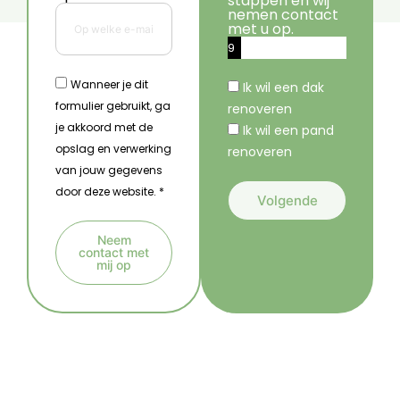
stappen en wij
nemen contact
met u op.
9
%
Wanneer je dit
Ik wil een dak
formulier gebruikt, ga
renoveren
je akkoord met de
Ik wil een pand
opslag en verwerking
renoveren
van jouw gegevens
door deze website. *
Volgende
A
Neem
l
contact met
mij op
t
A
e
l
r
t
n
e
a
r
t