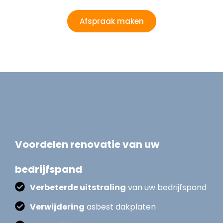
Afspraak maken
Voordelen renovatie van uw
bedrijfspand
Verbeterde uitstraling
van uw bedrijfspand
Verwijdering
asbest dakplaten