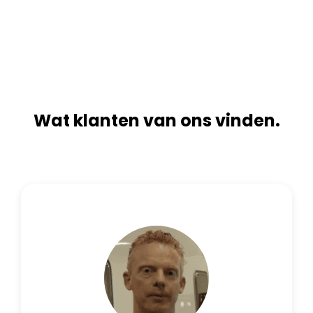
n
i
a
v
t
e
i
:
v
e
:
Wat klanten van ons vinden.