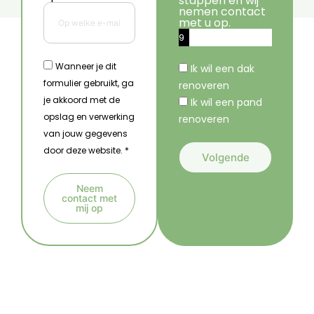
stappen en wij
nemen contact
met u op.
9
%
Wanneer je dit
Ik wil een dak
formulier gebruikt, ga
renoveren
je akkoord met de
Ik wil een pand
opslag en verwerking
renoveren
van jouw gegevens
door deze website. *
Volgende
A
Neem
l
contact met
mij op
t
A
e
l
r
t
n
e
a
r
t