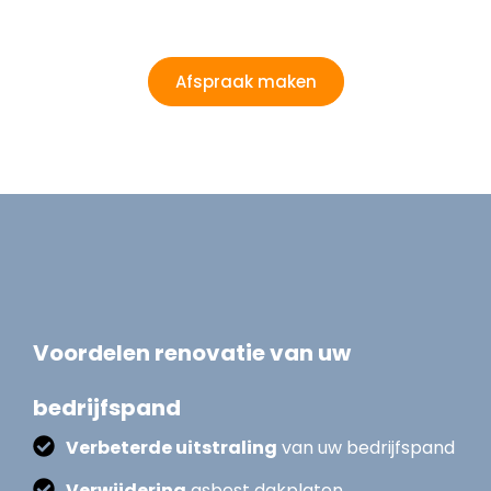
Afspraak maken
Voordelen renovatie van uw
bedrijfspand
Verbeterde uitstraling
van uw bedrijfspand
Verwijdering
asbest dakplaten