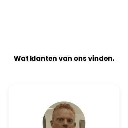
r
t
n
i
a
v
t
e
i
:
v
e
:
Wat klanten van ons vinden.