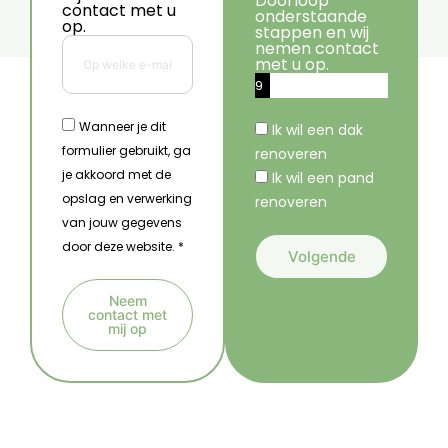
Doorloop
contact met u
onderstaande
op.
stappen en wij
nemen contact
met u op.
9
%
Wanneer je dit
Ik wil een dak
formulier gebruikt, ga
renoveren
je akkoord met de
Ik wil een pand
opslag en verwerking
renoveren
van jouw gegevens
door deze website. *
Volgende
A
Neem
l
contact met
mij op
t
A
e
l
r
t
n
e
a