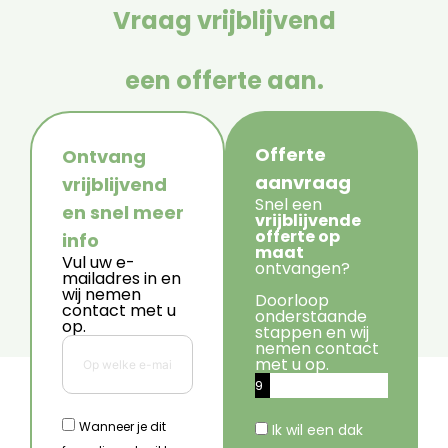
Vraag vrijblijvend
een offerte aan.
Offerte
Ontvang
aanvraag
vrijblijvend
Snel een
en snel meer
vrijblijvende
offerte op
info
maat
Vul uw e-
ontvangen?
mailadres in en
wij nemen
Doorloop
contact met u
onderstaande
op.
stappen en wij
nemen contact
met u op.
9
%
Wanneer je dit
Ik wil een dak