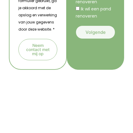
formulier gebruikt, ga
renoveren
je akkoord met de
Ik wil een pand
opslag en verwerking
renoveren
van jouw gegevens
door deze website. *
Volgende
A
Neem
l
contact met
mij op
t
A
e
l
r
t
n
e
a
r
t
n
i
a
v
t
e
i
:
v