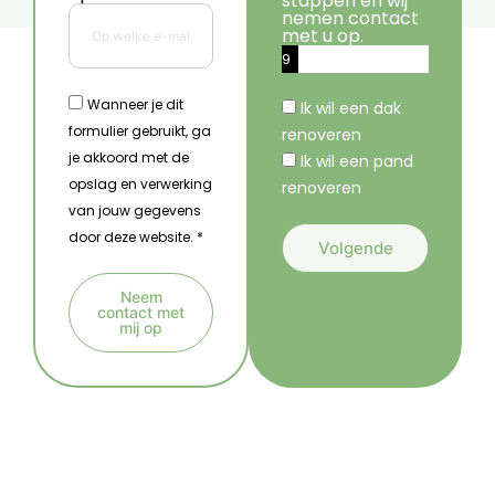
stappen en wij
nemen contact
met u op.
9
%
Wanneer je dit
Ik wil een dak
formulier gebruikt, ga
renoveren
je akkoord met de
Ik wil een pand
opslag en verwerking
renoveren
van jouw gegevens
door deze website. *
Volgende
A
Neem
l
contact met
mij op
t
A
e
l
r
t
n
e
a
r
t