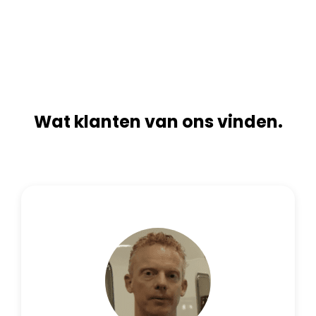
n
i
a
v
t
e
i
:
v
e
:
Wat klanten van ons vinden.