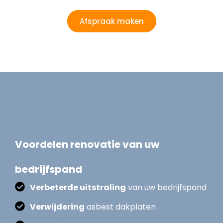
Afspraak maken
Voordelen renovatie van uw
bedrijfspand
Verbeterde uitstraling
van uw bedrijfspand
Verwijdering
asbest dakplaten