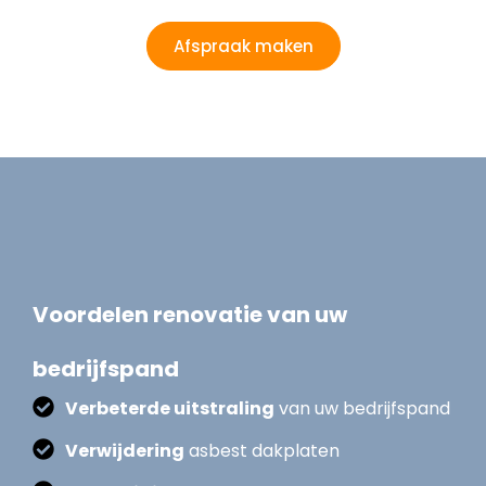
Afspraak maken
Voordelen renovatie van uw
bedrijfspand
Verbeterde uitstraling
van uw bedrijfspand
Verwijdering
asbest dakplaten