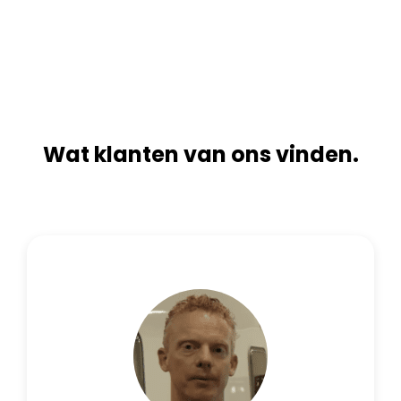
n
i
a
v
t
e
i
:
v
e
:
Wat klanten van ons vinden.