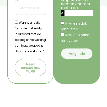
stappen en wij
nemen contact
met u op.
9
%
Wanneer je dit
Ik wil een dak
formulier gebruikt, ga
renoveren
je akkoord met de
Ik wil een pand
opslag en verwerking
renoveren
van jouw gegevens
door deze website. *
Volgende
A
Neem
l
contact met
mij op
t
A
e
l
r
t
n
e
a
r
t