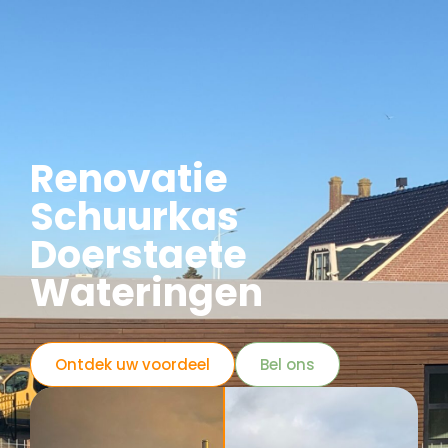
Renovatie
Schuurkas
Doerstaete
Wateringen
Ontdek uw voordeel
Bel ons