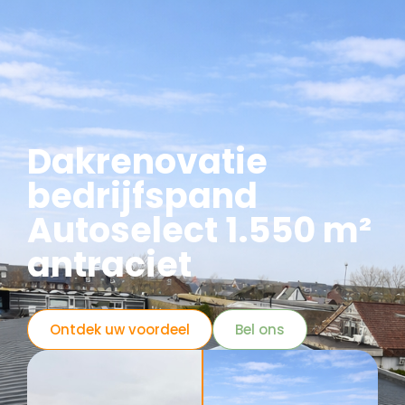
Dakrenovatie
bedrijfspand
Autoselect 1.550 m²
antraciet
Ontdek uw voordeel
Bel ons