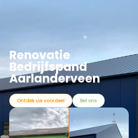
Renovatie
Bedrijfspand
Aarlanderveen
Ontdek uw voordeel
Bel ons