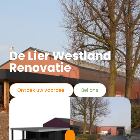
De Lier Westland
Renovatie
Ontdek uw voordeel
Bel ons