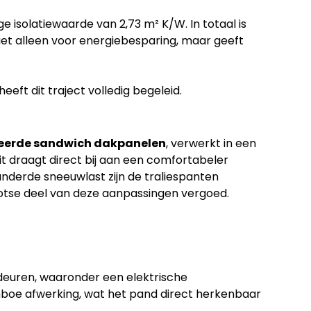
 isolatiewaarde van 2,73 m² K/W. In totaal is
niet alleen voor energiebesparing, maar geeft
eft dit traject volledig begeleid.
leerde sandwich dakpanelen
, verwerkt in een
t draagt direct bij aan een comfortabeler
nderde sneeuwlast zijn de traliespanten
ootse deel van deze aanpassingen vergoed.
 deuren, waaronder een elektrische
amboe afwerking, wat het pand direct herkenbaar