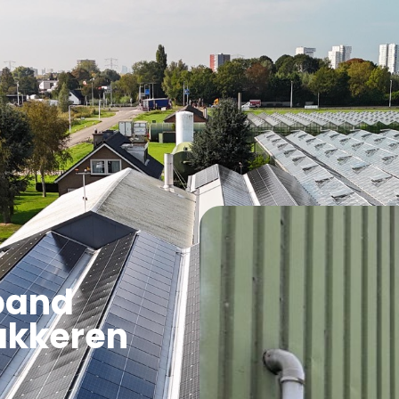
Overige Diensten
Over ons
Vacatures
Proje
pand
akkeren