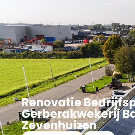
Asbest
Bedrijfspand Renovatie
Renovatie Bedrijfs
Gerberakwekerij B
Zevenhuizen