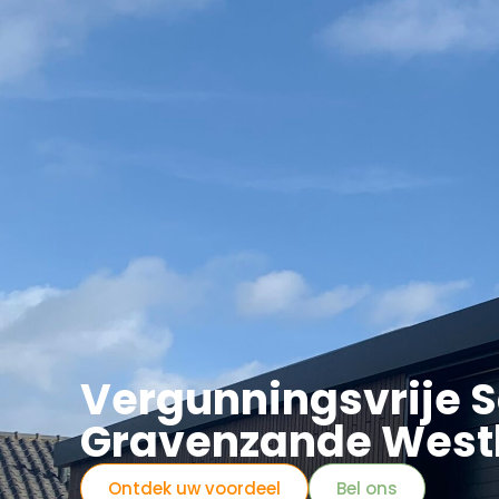
Asbest
Bedrijfspand Renovatie
Vergunningsvrije S
Gravenzande West
Ontdek uw voordeel
Bel ons