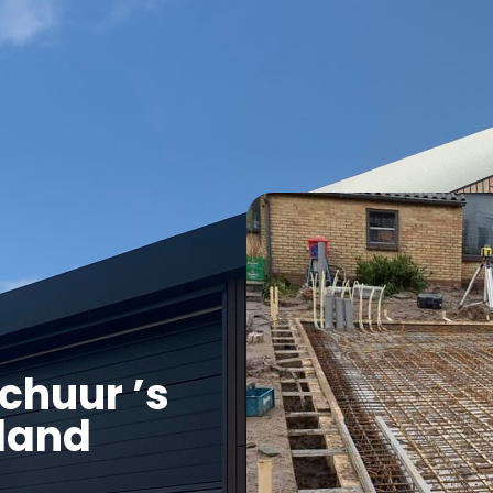
Overige Diensten
Over ons
Vacatures
Proje
chuur ’s
land