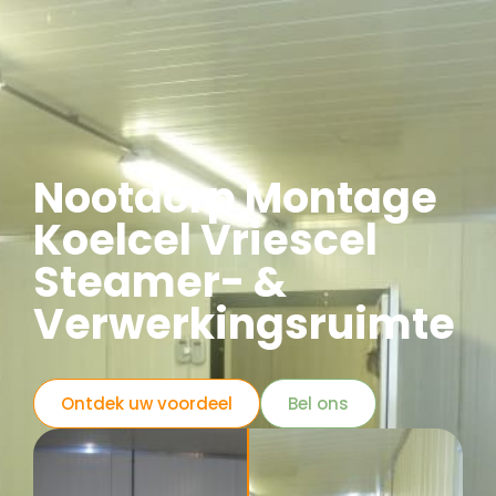
Nootdorp Montage
Koelcel Vriescel
Steamer- &
Verwerkingsruimte
Ontdek uw voordeel
Bel ons