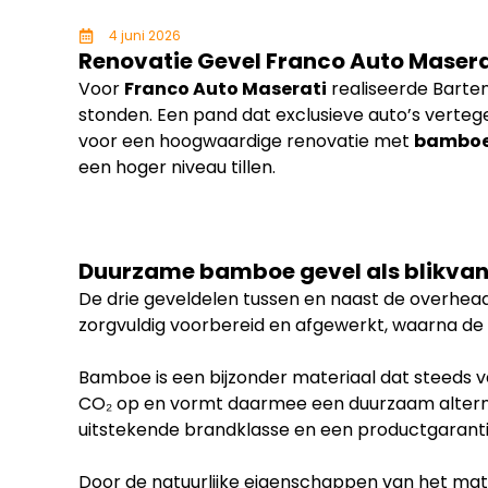
4 juni 2026
Renovatie Gevel Franco Auto Masera
Voor
Franco Auto Maserati
realiseerde Barten
stonden. Een pand dat exclusieve auto’s vertege
voor een hoogwaardige renovatie met
bamboe
een hoger niveau tillen.
Duurzame bamboe gevel als blikva
De drie geveldelen tussen en naast de overhead
zorgvuldig voorbereid en afgewerkt, waarna de o
Bamboe is een bijzonder materiaal dat steeds 
CO₂ op en vormt daarmee een duurzaam alternat
uitstekende brandklasse en een productgarantie
Door de natuurlijke eigenschappen van het mate