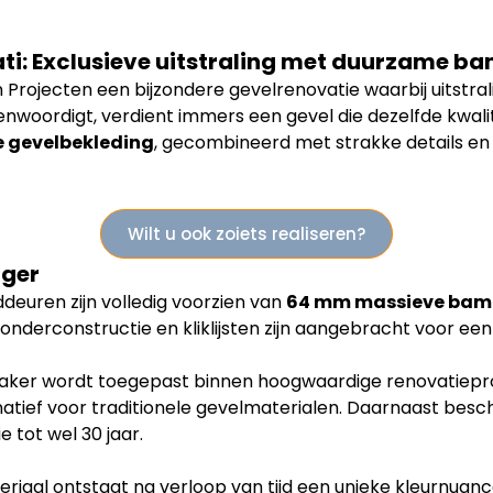
ti: Exclusieve uitstraling met duurzame b
 Projecten een bijzondere gevelrenovatie waarbij uitstra
nwoordigt, verdient immers een gevel die dezelfde kwalite
 gevelbekleding
, gecombineerd met strakke details en
Wilt u ook zoiets realiseren?
nger
deuren zijn volledig voorzien van
64 mm massieve bamb
nderconstructie en kliklijsten zijn aangebracht voor een
vaker wordt toegepast binnen hoogwaardige renovatiepro
ief voor traditionele gevelmaterialen. Daarnaast besch
 tot wel 30 jaar.
riaal ontstaat na verloop van tijd een unieke kleurnuan