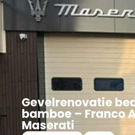
Asbest
Bedrijfspand Renovatie
Gevelrenovatie bed
bamboe – Franco 
Maserati