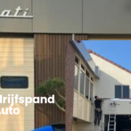
Overige Diensten
Over ons
Vacatures
Proje
rijfspand
Auto