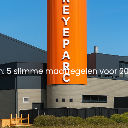
Overige Diensten
Over ons
Vacatures
Proje
n: 5 slimme maatregelen voor 2