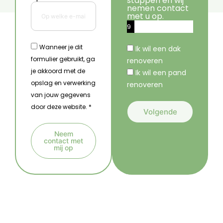
stappen en wij
nemen contact
met u op.
9
%
Wanneer je dit
Ik wil een dak
formulier gebruikt, ga
renoveren
je akkoord met de
Ik wil een pand
opslag en verwerking
renoveren
van jouw gegevens
door deze website. *
Volgende
A
Neem
l
contact met
mij op
t
A
e
l
r
t
n
e
a
r
t