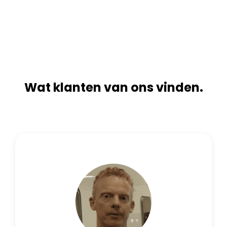
n
i
a
v
t
e
i
:
v
e
:
Wat klanten van ons vinden.