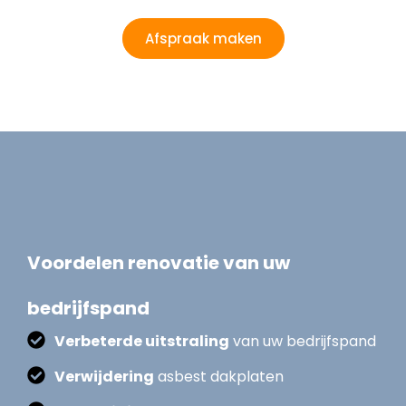
Afspraak maken
Voordelen renovatie van uw
bedrijfspand
Verbeterde uitstraling
van uw bedrijfspand
Verwijdering
asbest dakplaten