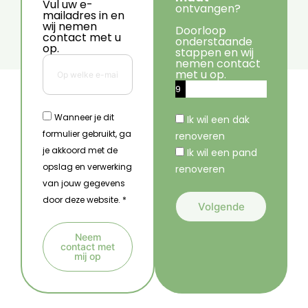
Vul uw e-
ontvangen?
mailadres in en
wij nemen
Doorloop
contact met u
onderstaande
op.
stappen en wij
nemen contact
met u op.
9
%
Wanneer je dit
Ik wil een dak
formulier gebruikt, ga
renoveren
je akkoord met de
Ik wil een pand
opslag en verwerking
renoveren
van jouw gegevens
door deze website. *
Volgende
A
Neem
l
contact met
mij op
t
A
e
l
r