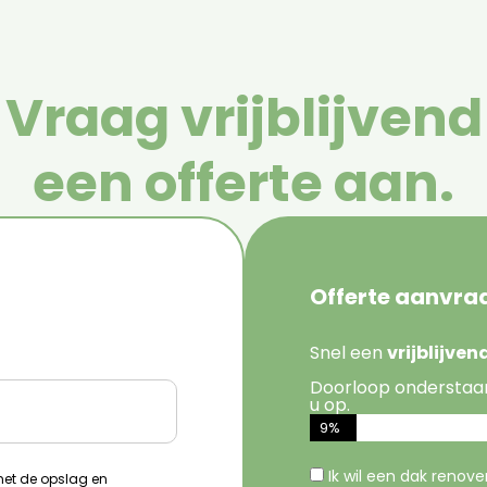
Vraag vrijblijvend
een offerte aan.
Offerte aanvra
Snel een
vrijblijve
Doorloop onderstaa
u op.
9%
Ik wil een dak renov
 met de opslag en