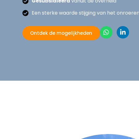
Gesubsidieerd
vanuit de overheid
Een sterke waarde stijging van het onroere
Ontdek de mogelijkheden