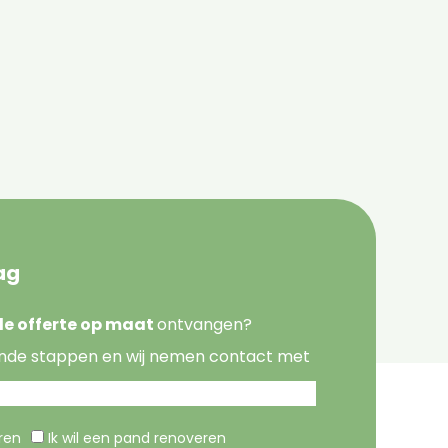
ag
nde offerte op maat
ontvangen?
nde stappen en wij nemen contact met
eren
Ik wil een pand renoveren