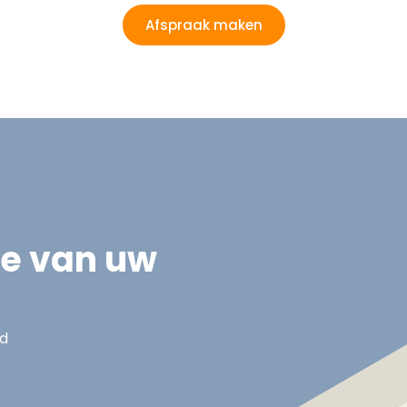
Afspraak maken
ie van uw
nd