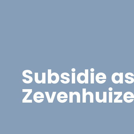
Asbest
Bedrijfspand Renovatie
Subsidie a
Zevenhuiz