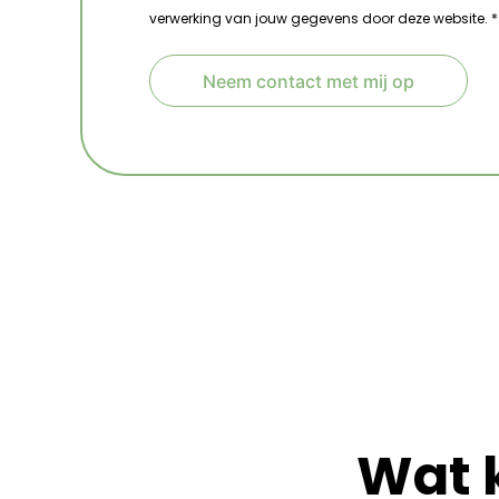
verwerking van jouw gegevens door deze website. *
Neem contact met mij op
A
l
t
e
r
n
a
t
i
v
e
:
Wat 