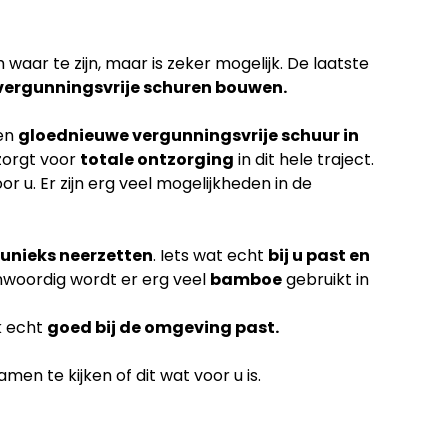
waar te zijn, maar is zeker mogelijk. De laatste
vergunningsvrije schuren bouwen.
een
gloednieuwe vergunningsvrije schuur in
zorgt voor
totale ontzorging
in dit hele traject.
or u. Er zijn erg veel mogelijkheden in de
unieks neerzetten
. Iets wat echt
bij u past en
nwoordig wordt er erg veel
bamboe
gebruikt in
k echt
goed bij de omgeving past.
en te kijken of dit wat voor u is.