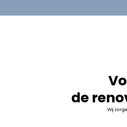
Vo
de reno
Wij zorg