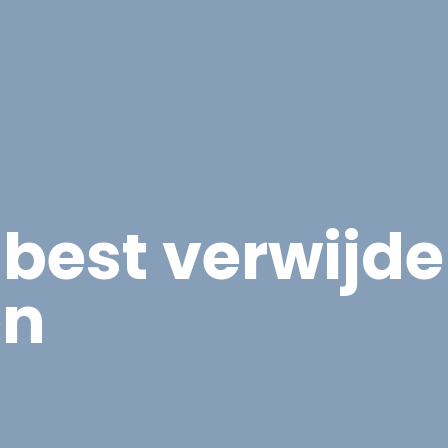
Overige Diensten
Over ons
Vacatures
Proje
sbest verwijd
en