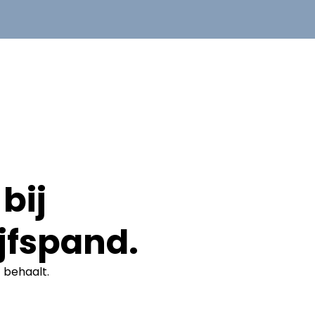
bij
jfspand.
t
behaalt.