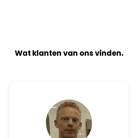
n
i
a
v
t
e
i
:
v
e
:
Wat klanten van ons vinden.