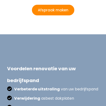
Afspraak maken
Voordelen renovatie van uw
bedrijfspand
Verbeterde uitstraling
van uw bedrijfspand
Verwijdering
asbest dakplaten