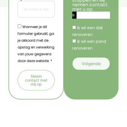
stappen en wij
nemen contact
met u op.
9
%
Wanneer je dit
Ik wil een dak
formulier gebruikt, ga
renoveren
je akkoord met de
Ik wil een pand
opslag en verwerking
renoveren
van jouw gegevens
door deze website. *
Volgende
A
Neem
l
contact met
mij op
t
A
e
l
r
t
n
e
a
r
t