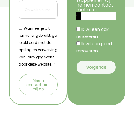
stappen en wij
nemen contact
met u op.
9
%
Wanneer je dit
Ik wil een dak
formulier gebruikt, ga
renoveren
je akkoord met de
Ik wil een pand
opslag en verwerking
renoveren
van jouw gegevens
door deze website. *
Volgende
A
Neem
l
contact met
mij op
t
A
e
l
r
t
n
e
a
r
t