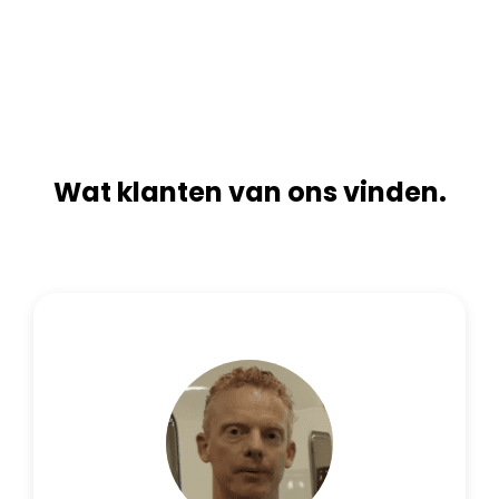
n
i
a
v
t
e
i
:
v
e
:
Wat klanten van ons vinden.