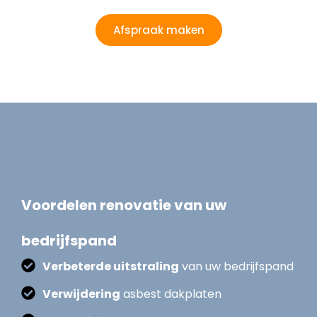
Afspraak maken
Voordelen renovatie van uw
bedrijfspand
Verbeterde uitstraling
van uw bedrijfspand
Verwijdering
asbest dakplaten