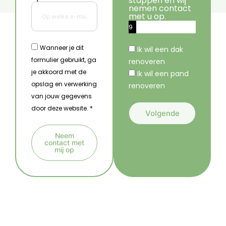
stappen en wij
nemen contact
met u op.
9
%
Wanneer je dit
Ik wil een dak
formulier gebruikt, ga
renoveren
je akkoord met de
Ik wil een pand
opslag en verwerking
renoveren
van jouw gegevens
door deze website. *
Volgende
A
Neem
l
contact met
mij op
t
A
e
l
r
t
n
e
a
r
t