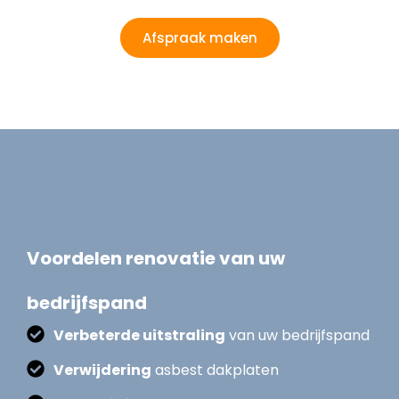
Afspraak maken
Voordelen renovatie van uw
bedrijfspand
Verbeterde uitstraling
van uw bedrijfspand
Verwijdering
asbest dakplaten