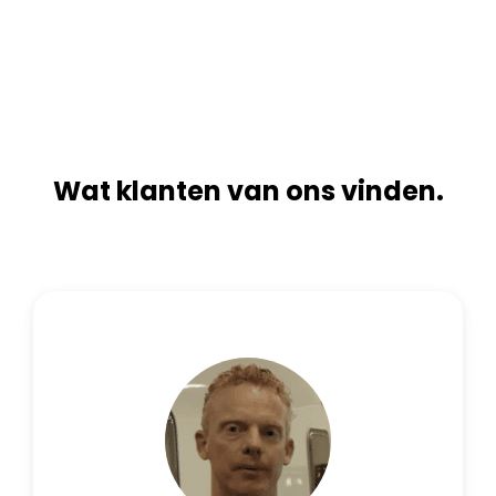
n
i
a
v
t
e
i
:
v
e
:
Wat klanten van ons vinden.