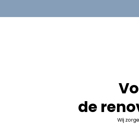
Vo
de reno
Wij zorg