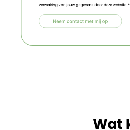
verwerking van jouw gegevens door deze website. *
Neem contact met mij op
A
l
t
e
r
n
a
t
i
v
e
:
Wat 