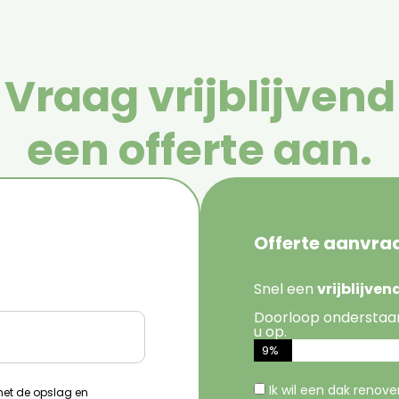
Vraag vrijblijvend
een offerte aan.
Offerte aanvra
Snel een
vrijblijve
Doorloop onderstaa
u op.
9%
Ik wil een dak renov
 met de opslag en