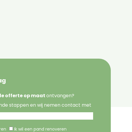
ag
nde offerte op maat
ontvangen?
nde stappen en wij nemen contact met
eren
Ik wil een pand renoveren