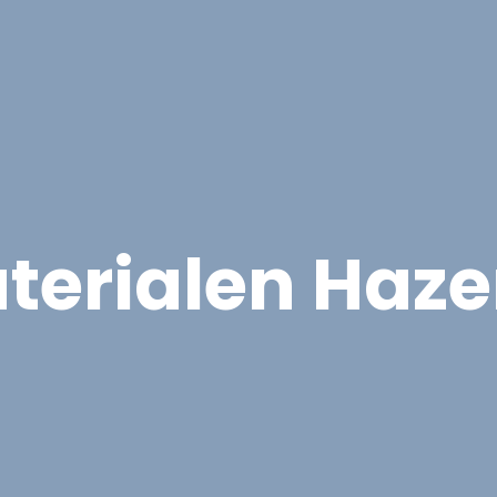
Overige Diensten
Over ons
Vacatures
Proje
terialen Haz