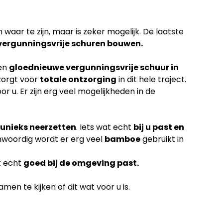
waar te zijn, maar is zeker mogelijk. De laatste
vergunningsvrije schuren bouwen.
een
gloednieuwe vergunningsvrije schuur in
zorgt voor
totale ontzorging
in dit hele traject.
or u. Er zijn erg veel mogelijkheden in de
unieks neerzetten
. Iets wat echt
bij u past en
nwoordig wordt er erg veel
bamboe
gebruikt in
k echt
goed bij de omgeving past.
en te kijken of dit wat voor u is.