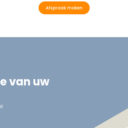
Afspraak maken
ie van uw
nd