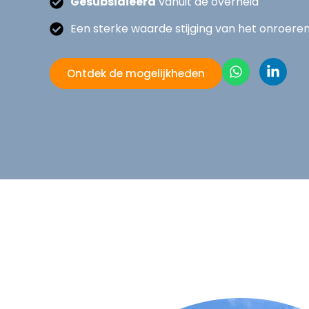
Gesubsidieerd
vanuit de overheid
Een sterke waarde stijging van het onroere
Ontdek de mogelijkheden