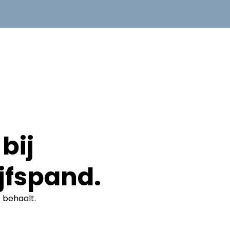
bij
jfspand.
t
behaalt.