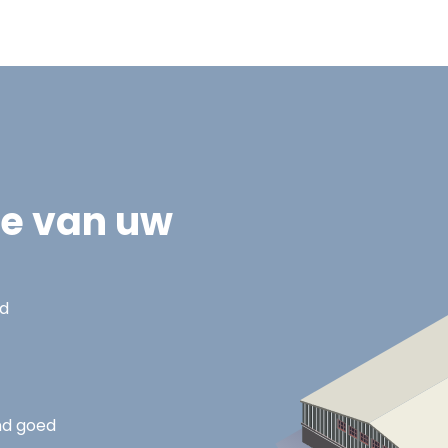
ie van uw
nd
nd goed