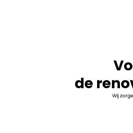
Vo
de reno
Wij zorg