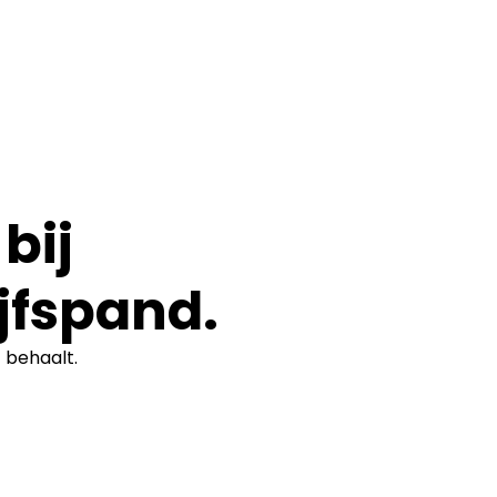
bij
jfspand.
t
behaalt.