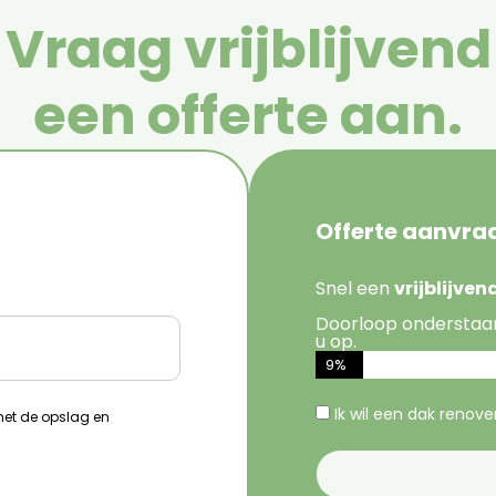
Vraag vrijblijvend
een offerte aan.
Offerte aanvra
Snel een
vrijblijve
Doorloop onderstaa
u op.
9%
Ik wil een dak renov
 met de opslag en