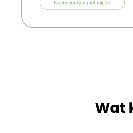
Neem contact met mij op
A
l
t
e
r
n
a
t
i
v
e
:
Wat 