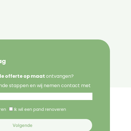
ag
nde offerte op maat
ontvangen?
nde stappen en wij nemen contact met
eren
Ik wil een pand renoveren
Volgende