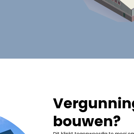
Vergunning
bouwen?
Dit klinkt tegenwoordig te mooi om 