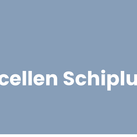
Overige Diensten
Over ons
Vacatures
Proje
cellen Schipl