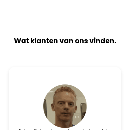
t
e
i
:
v
e
:
Wat klanten van ons vinden.