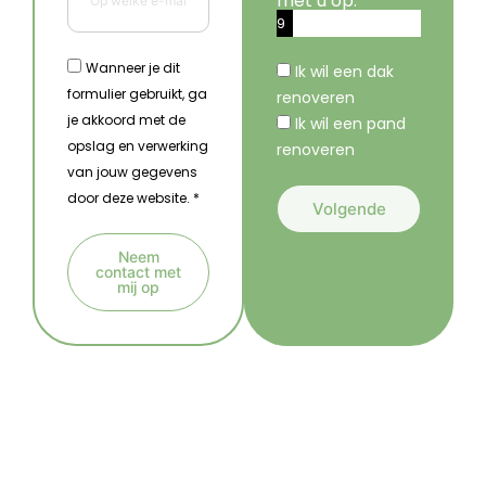
met u op.
9
%
Wanneer je dit
Ik wil een dak
formulier gebruikt, ga
renoveren
je akkoord met de
Ik wil een pand
opslag en verwerking
renoveren
van jouw gegevens
door deze website. *
Volgende
A
Neem
l
contact met
mij op
t
A
e
l
r
t
n
e
a
r
t
n
i
a
v