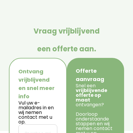
Vraag vrijblijvend
een offerte aan.
Offerte
Ontvang
aanvraag
vrijblijvend
Snel een
en snel meer
vrijblijvende
offerte op
info
maat
Vul uw e-
ontvangen?
mailadres in en
wij nemen
Doorloop
contact met u
onderstaande
op.
stappen en wij
nemen contact