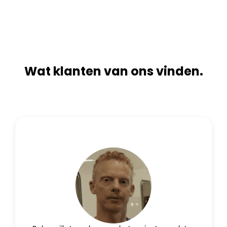
t
e
i
:
v
e
:
Wat klanten van ons vinden.