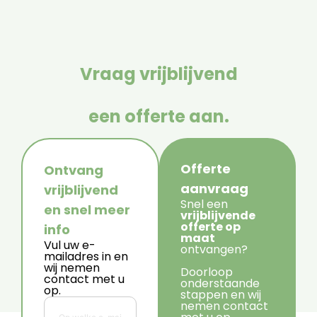
Vraag vrijblijvend
een offerte aan.
Offerte
Ontvang
aanvraag
vrijblijvend
Snel een
en snel meer
vrijblijvende
offerte op
info
maat
Vul uw e-
ontvangen?
mailadres in en
wij nemen
Doorloop
contact met u
onderstaande
op.
stappen en wij
nemen contact