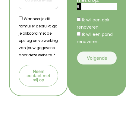
met u op.
9
%
Wanneer je dit
Ik wil een dak
formulier gebruikt, ga
renoveren
je akkoord met de
Ik wil een pand
opslag en verwerking
renoveren
van jouw gegevens
door deze website. *
Volgende
A
Neem
l
contact met
mij op
t
A
e
l
r
t
n
e
a
r
t
n
i
a
v