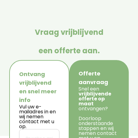
Vraag vrijblijvend
een offerte aan.
Offerte
Ontvang
aanvraag
vrijblijvend
Snel een
en snel meer
vrijblijvende
offerte op
info
maat
Vul uw e-
ontvangen?
mailadres in en
wij nemen
Doorloop
contact met u
onderstaande
op.
stappen en wij
nemen contact