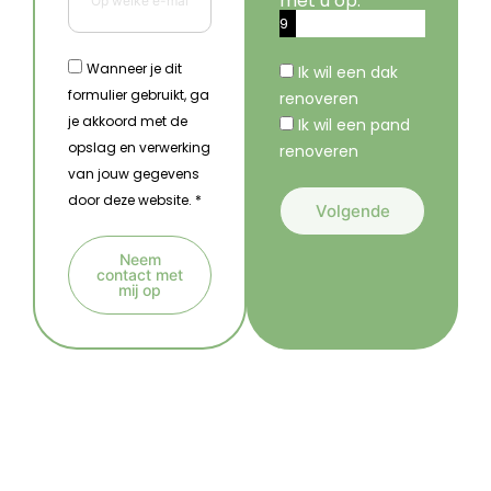
met u op.
9
%
Wanneer je dit
Ik wil een dak
formulier gebruikt, ga
renoveren
je akkoord met de
Ik wil een pand
opslag en verwerking
renoveren
van jouw gegevens
door deze website. *
Volgende
A
Neem
l
contact met
mij op
t
A
e
l
r
t
n
e
a
r
t
n
i
a
v