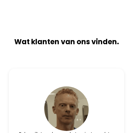
t
e
i
:
v
e
:
Wat klanten van ons vinden.