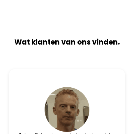
t
e
i
:
v
e
:
Wat klanten van ons vinden.