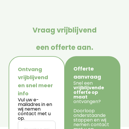
Vraag vrijblijvend
een offerte aan.
Offerte
Ontvang
aanvraag
vrijblijvend
Snel een
en snel meer
vrijblijvende
offerte op
info
maat
Vul uw e-
ontvangen?
mailadres in en
wij nemen
Doorloop
contact met u
onderstaande
op.
stappen en wij
nemen contact