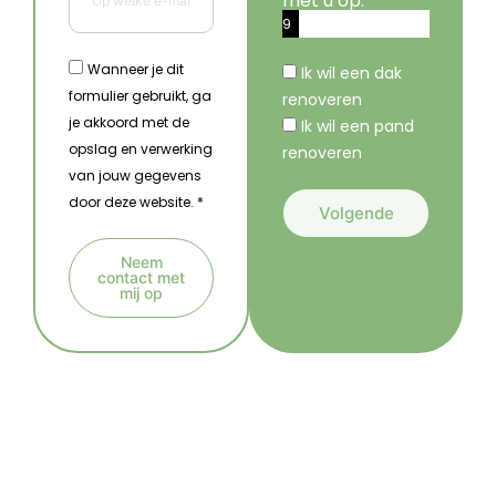
met u op.
9
%
Wanneer je dit
Ik wil een dak
formulier gebruikt, ga
renoveren
je akkoord met de
Ik wil een pand
opslag en verwerking
renoveren
van jouw gegevens
door deze website. *
Volgende
A
Neem
l
contact met
mij op
t
A
e
l
r
t
n
e
a
r
t
n
i
a
v