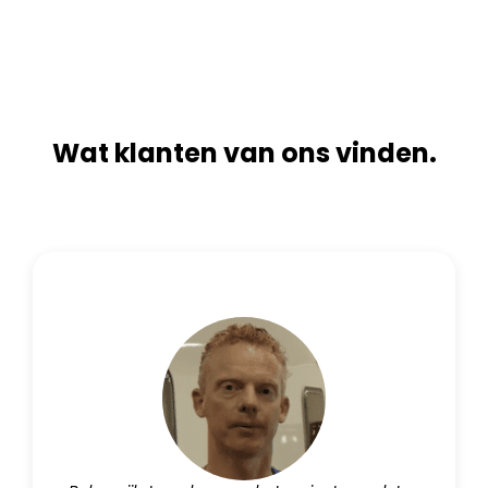
t
e
i
:
v
e
:
Wat klanten van ons vinden.