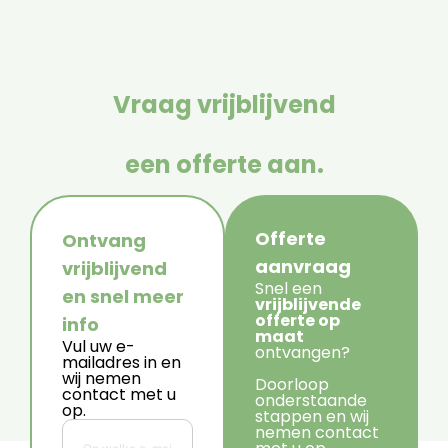
Vraag vrijblijvend
een offerte aan.
Offerte
Ontvang
aanvraag
vrijblijvend
Snel een
en snel meer
vrijblijvende
offerte op
info
maat
Vul uw e-
ontvangen?
mailadres in en
wij nemen
Doorloop
contact met u
onderstaande
op.
stappen en wij
nemen contact