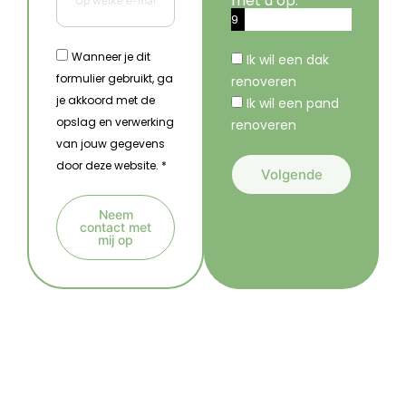
met u op.
9
%
Wanneer je dit
Ik wil een dak
formulier gebruikt, ga
renoveren
je akkoord met de
Ik wil een pand
opslag en verwerking
renoveren
van jouw gegevens
door deze website. *
Volgende
A
Neem
l
contact met
mij op
t
A
e
l
r
t
n
e
a
r
t
n
i
a
v