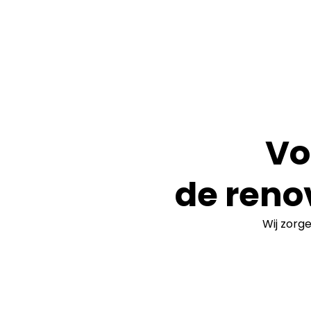
Vo
de reno
Wij zorg