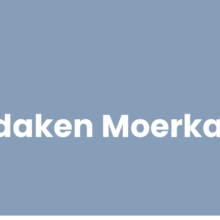
Overige Diensten
Over ons
Vacatures
Proje
daken Moerka