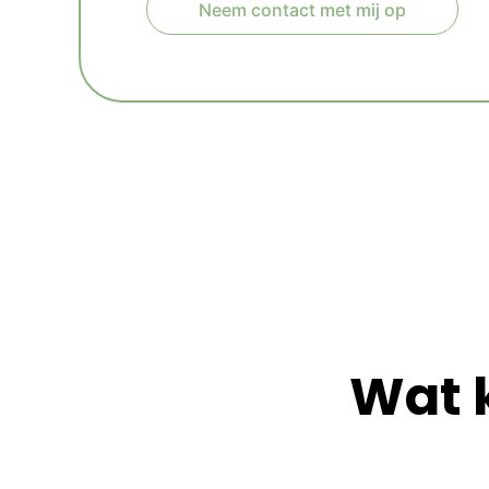
Neem contact met mij op
A
l
t
e
r
n
a
t
i
v
e
:
Wat 