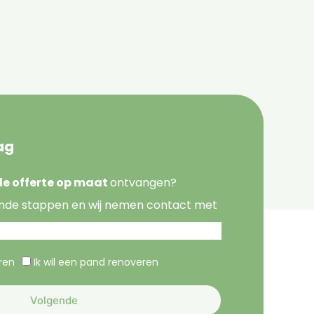
ag
nde offerte op maat
ontvangen?
nde stappen en wij nemen contact met
eren
Ik wil een pand renoveren
Volgende