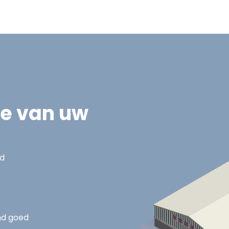
ie van uw
nd
nd goed