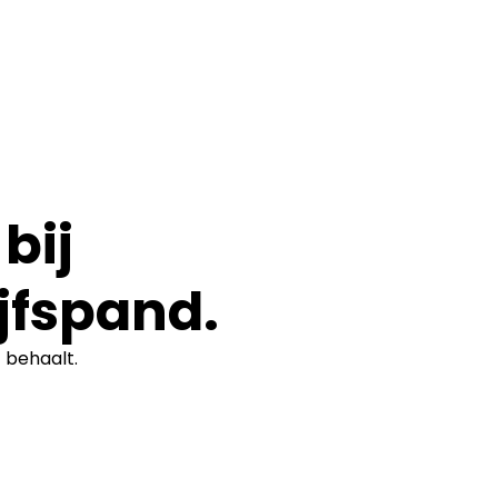
bij
jfspand.
t
behaalt.