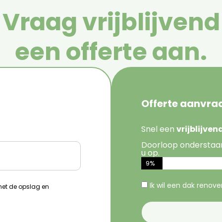
Vraag vrijblijvend
een offerte aan.
Offerte aanvra
Snel een
vrijblijve
Doorloop onderstaa
u op.
9%
Ik wil een dak renov
 met de opslag en