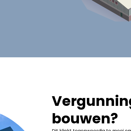
Vergunning
bouwen?
Dit klinkt tegenwoordig te mooi om 