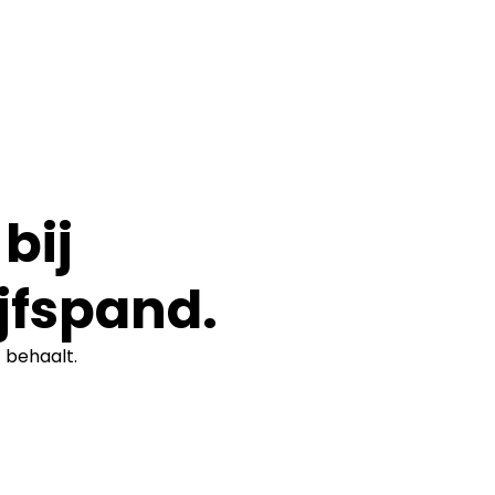
bij
jfspand.
t
behaalt.