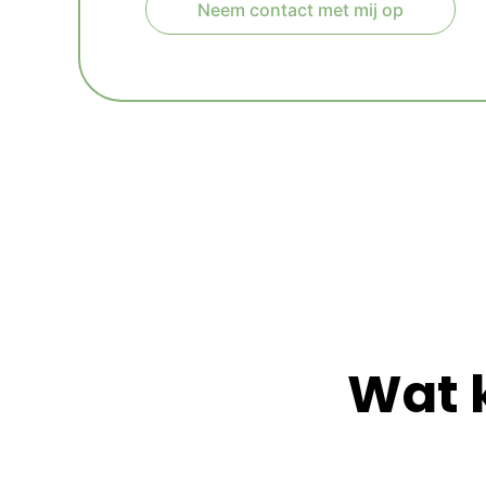
Neem contact met mij op
A
l
t
e
r
n
a
t
i
v
e
:
Wat 