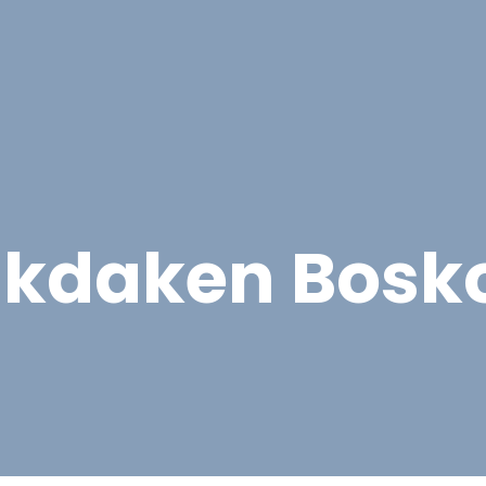
Overige Diensten
Over ons
Vacatures
Proje
ikdaken Bosk