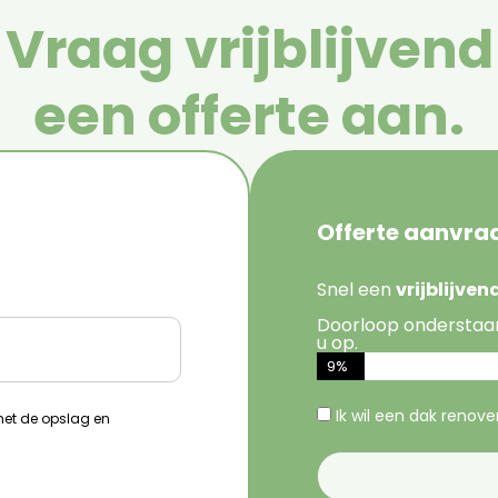
Vraag vrijblijvend
een offerte aan.
Offerte aanvra
Snel een
vrijblijve
Doorloop onderstaa
u op.
9%
Ik wil een dak renov
 met de opslag en