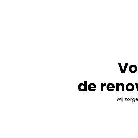
Vo
de reno
Wij zorg