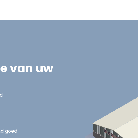
ie van uw
nd
nd goed