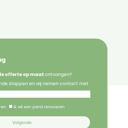
ag
nde offerte op maat
ontvangen?
nde stappen en wij nemen contact met
eren
Ik wil een pand renoveren
Volgende