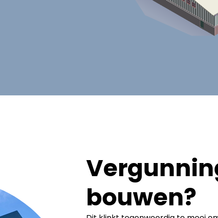
Vergunning
bouwen?
Dit klinkt tegenwoordig te mooi om 