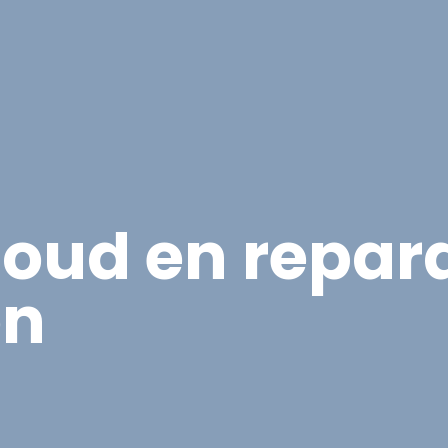
Overige Diensten
Over ons
Vacatures
Proje
oud en repara
en