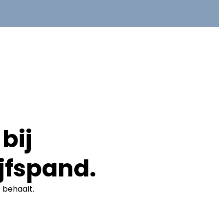
bij
jfspand.
t
behaalt.