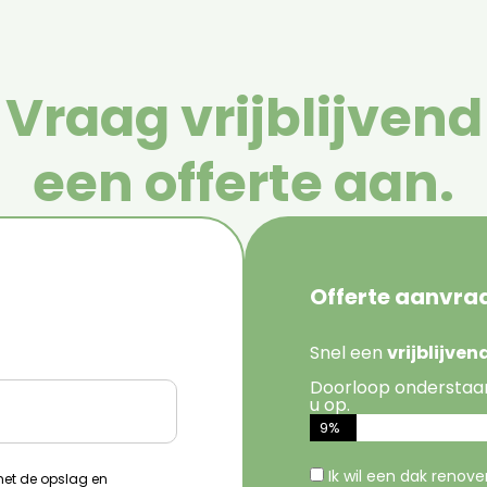
Vraag vrijblijvend
een offerte aan.
Offerte aanvra
Snel een
vrijblijve
Doorloop onderstaa
u op.
9%
Ik wil een dak renov
 met de opslag en