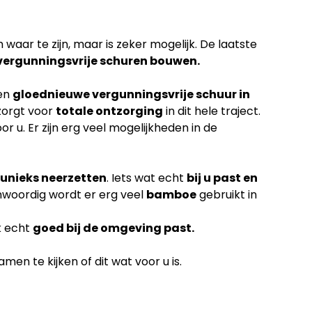
waar te zijn, maar is zeker mogelijk. De laatste
vergunningsvrije schuren bouwen.
een
gloednieuwe vergunningsvrije schuur in
zorgt voor
totale ontzorging
in dit hele traject.
or u. Er zijn erg veel mogelijkheden in de
unieks neerzetten
. Iets wat echt
bij u past en
nwoordig wordt er erg veel
bamboe
gebruikt in
k echt
goed bij de omgeving past.
en te kijken of dit wat voor u is.