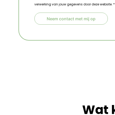
verwerking van jouw gegevens door deze website. *
Neem contact met mij op
A
l
t
e
r
n
a
t
i
v
e
:
Wat 