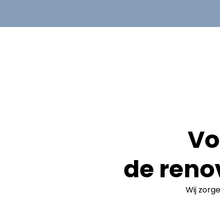
Vo
de reno
Wij zorg