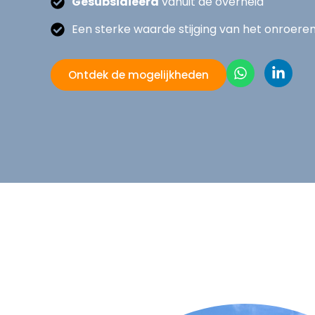
Gesubsidieerd
vanuit de overheid
Een sterke waarde stijging van het onroere
Ontdek de mogelijkheden