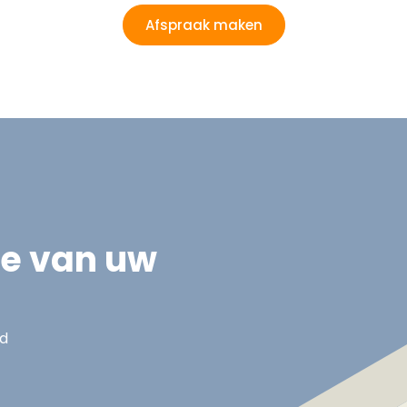
Afspraak maken
ie van uw
nd