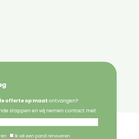
ag
nde offerte op maat
ontvangen?
nde stappen en wij nemen contact met
eren
Ik wil een pand renoveren