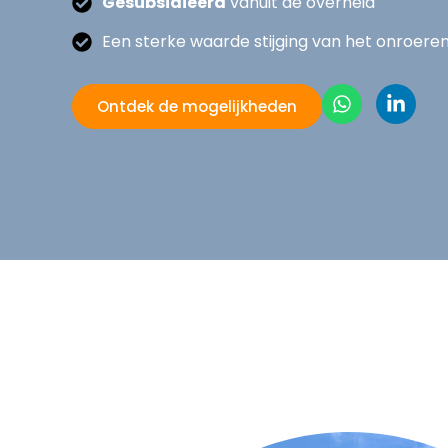
Gesubsidieerd
vanuit de overheid
Een sterke waarde stijging van het onroere
Ontdek de mogelijkheden