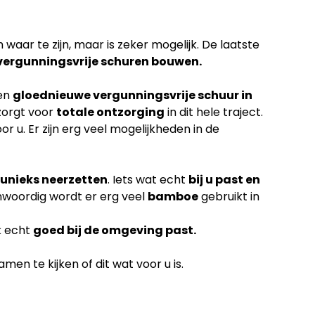
waar te zijn, maar is zeker mogelijk. De laatste
vergunningsvrije schuren bouwen.
een
gloednieuwe vergunningsvrije schuur in
zorgt voor
totale ontzorging
in dit hele traject.
or u. Er zijn erg veel mogelijkheden in de
unieks neerzetten
. Iets wat echt
bij u past en
nwoordig wordt er erg veel
bamboe
gebruikt in
k echt
goed bij de omgeving past.
en te kijken of dit wat voor u is.