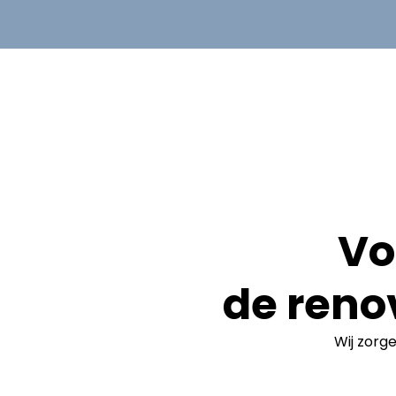
Vo
de reno
Wij zorg