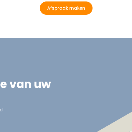
Afspraak maken
ie van uw
nd