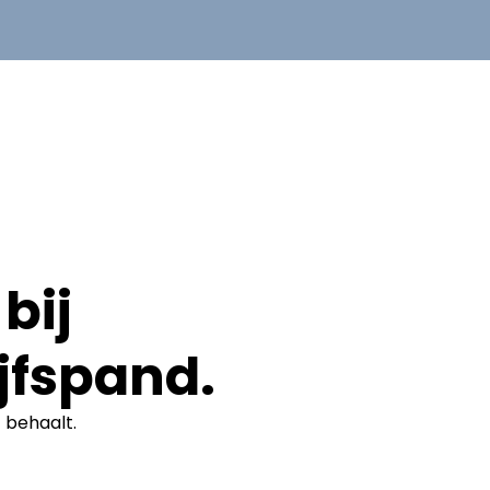
bij
jfspand.
t
behaalt.