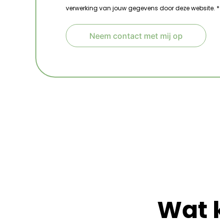
verwerking van jouw gegevens door deze website. *
Neem contact met mij op
A
l
t
e
r
n
a
t
i
v
e
:
Wat 