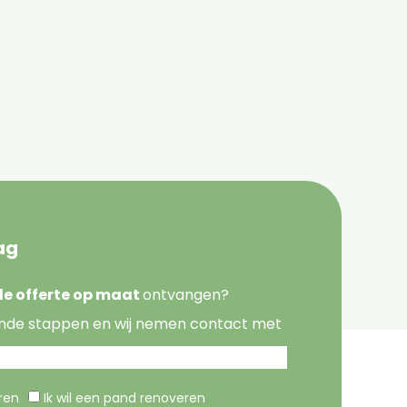
ag
nde offerte op maat
ontvangen?
nde stappen en wij nemen contact met
eren
Ik wil een pand renoveren