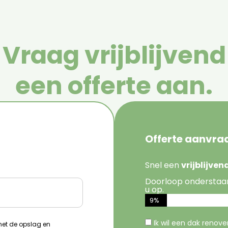
Vraag vrijblijvend
een offerte aan.
Offerte aanvra
Snel een
vrijblijve
Doorloop onderstaa
u op.
9%
Ik wil een dak renov
 met de opslag en