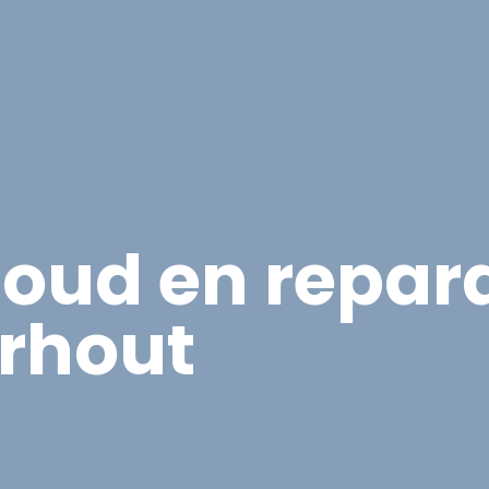
Overige Diensten
Over ons
Vacatures
Proje
oud en repara
rhout