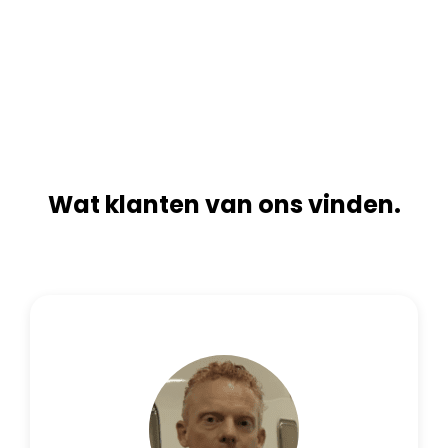
r
t
n
i
a
v
t
e
i
:
v
e
:
Wat klanten van ons vinden.