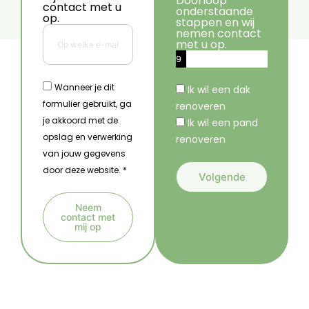
Doorloop
contact met u
onderstaande
op.
stappen en wij
nemen contact
met u op.
9
%
Wanneer je dit
Ik wil een dak
formulier gebruikt, ga
renoveren
je akkoord met de
Ik wil een pand
opslag en verwerking
renoveren
van jouw gegevens
door deze website. *
Volgende
A
Neem
l
contact met
mij op
t
A
e
l
r
t
n
e
a