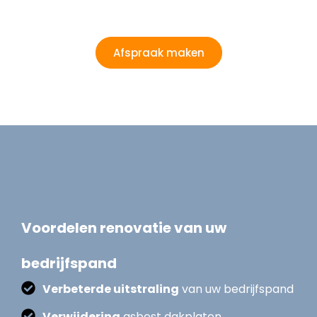
Afspraak maken
Voordelen renovatie van uw
bedrijfspand
Verbeterde uitstraling
van uw bedrijfspand
Verwijdering
asbest dakplaten