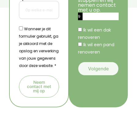
stappen en wij
nemen contact
met u op.
9
%
Wanneer je dit
Ik wil een dak
formulier gebruikt, ga
renoveren
je akkoord met de
Ik wil een pand
opslag en verwerking
renoveren
van jouw gegevens
door deze website. *
Volgende
A
Neem
l
contact met
mij op
t
A
e
l
r
t
n
e
a
r
t