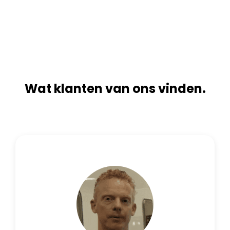
n
i
a
v
t
e
i
:
v
e
:
Wat klanten van ons vinden.