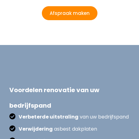
Afspraak maken
Voordelen renovatie van uw
bedrijfspand
Verbeterde uitstraling
van uw bedrijfspand
Verwijdering
asbest dakplaten