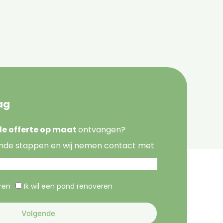
ag
nde offerte op maat
ontvangen?
nde stappen en wij nemen contact met
eren
Ik wil een pand renoveren
Volgende