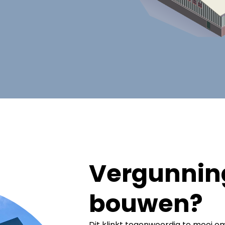
Vergunning
bouwen?
Dit klinkt tegenwoordig te mooi om 