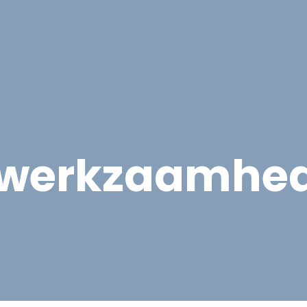
Overige Diensten
Over ons
Vacatures
Proje
r werkzaamhe