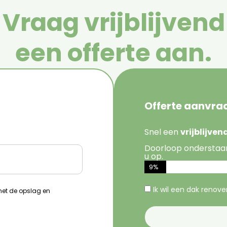
Vraag vrijblijvend
een offerte aan.
Offerte aanvra
Snel een
vrijblijve
Doorloop onderstaa
u op.
9%
Ik wil een dak renov
 met de opslag en