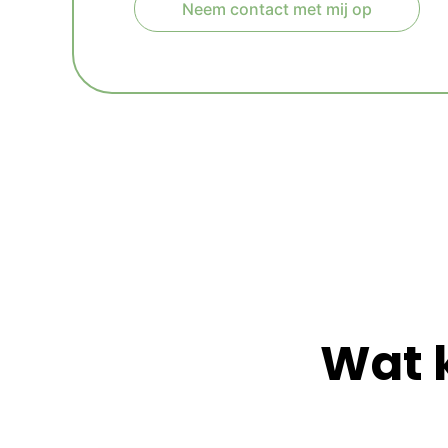
Neem contact met mij op
A
l
t
e
r
n
a
t
i
v
e
:
Wat 