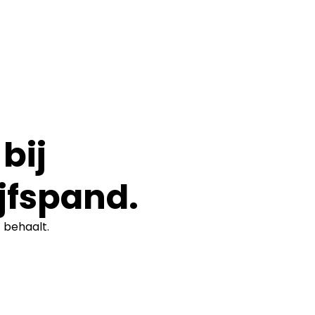
bij
jfspand.
t
behaalt.