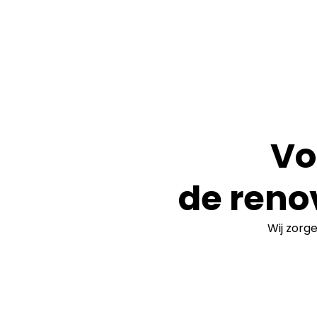
Vo
de reno
Wij zorg