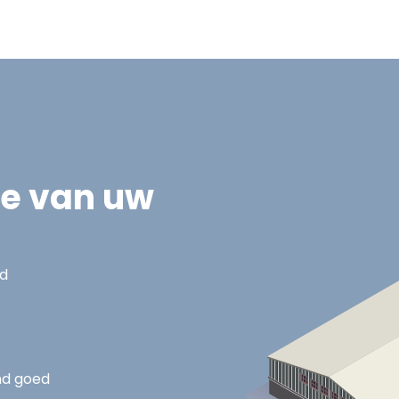
ie van uw
nd
nd goed