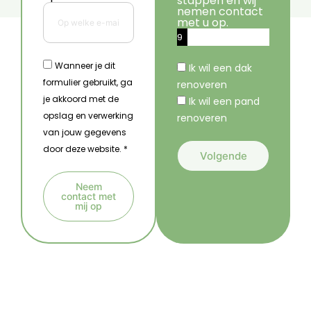
stappen en wij
nemen contact
met u op.
9
%
Wanneer je dit
Ik wil een dak
formulier gebruikt, ga
renoveren
je akkoord met de
Ik wil een pand
opslag en verwerking
renoveren
van jouw gegevens
door deze website. *
Volgende
A
Neem
l
contact met
mij op
t
A
e
l
r
t
n
e
a
r
t