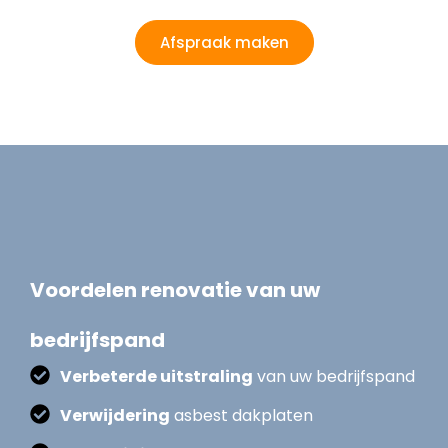
Afspraak maken
Voordelen renovatie van uw
bedrijfspand
Verbeterde uitstraling
van uw bedrijfspand
Verwijdering
asbest dakplaten