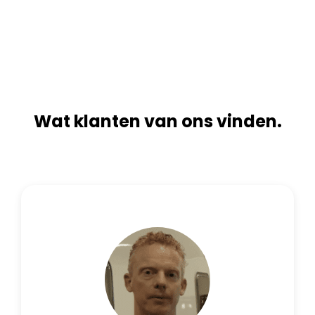
n
i
a
v
t
e
i
:
v
e
:
Wat klanten van ons vinden.