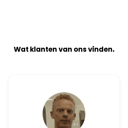
n
i
a
v
t
e
i
:
v
e
:
Wat klanten van ons vinden.