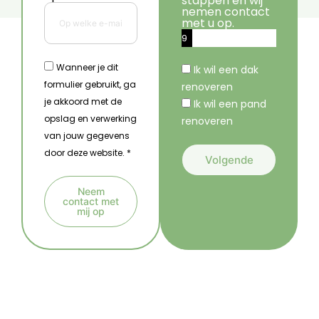
stappen en wij
nemen contact
met u op.
9
%
Wanneer je dit
Ik wil een dak
formulier gebruikt, ga
renoveren
je akkoord met de
Ik wil een pand
opslag en verwerking
renoveren
van jouw gegevens
door deze website. *
Volgende
A
Neem
l
contact met
mij op
t
A
e
l
r
t
n
e
a
r
t