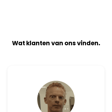
n
i
a
v
t
e
i
:
v
e
:
Wat klanten van ons vinden.