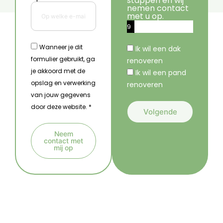
stappen en wij
nemen contact
met u op.
9
%
Wanneer je dit
Ik wil een dak
formulier gebruikt, ga
renoveren
je akkoord met de
Ik wil een pand
opslag en verwerking
renoveren
van jouw gegevens
door deze website. *
Volgende
A
Neem
l
contact met
mij op
t
A
e
l
r
t
n
e
a
r
t