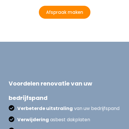
Afspraak maken
Voordelen renovatie van uw
bedrijfspand
Verbeterde uitstraling
van uw bedrijfspand
Verwijdering
asbest dakplaten