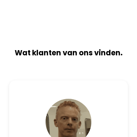
n
i
a
v
t
e
i
:
v
e
:
Wat klanten van ons vinden.