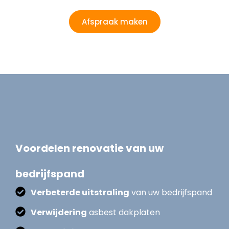
Afspraak maken
Voordelen renovatie van uw
bedrijfspand
Verbeterde uitstraling
van uw bedrijfspand
Verwijdering
asbest dakplaten