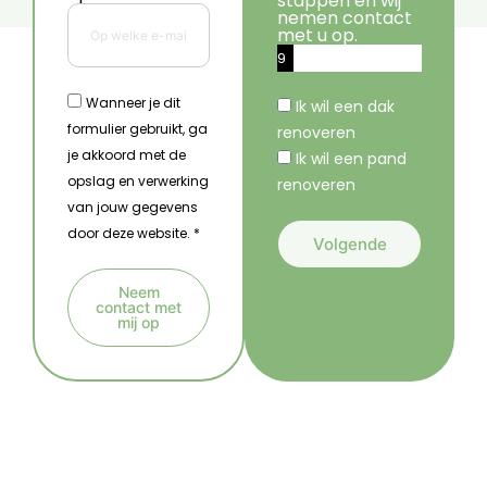
stappen en wij
nemen contact
met u op.
9
%
Wanneer je dit
Ik wil een dak
formulier gebruikt, ga
renoveren
je akkoord met de
Ik wil een pand
opslag en verwerking
renoveren
van jouw gegevens
door deze website. *
Volgende
A
Neem
l
contact met
mij op
t
A
e
l
r
t
n
e
a
r
t