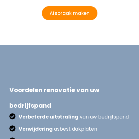
Afspraak maken
Voordelen renovatie van uw
bedrijfspand
Verbeterde uitstraling
van uw bedrijfspand
Verwijdering
asbest dakplaten