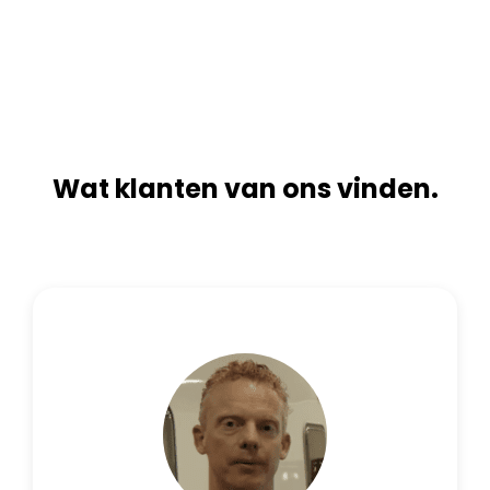
n
i
a
v
t
e
i
:
v
e
:
Wat klanten van ons vinden.