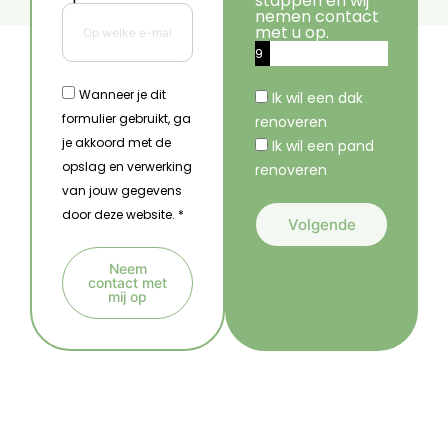
stappen en wij
nemen contact
met u op.
9
%
Wanneer je dit
Ik wil een dak
formulier gebruikt, ga
renoveren
je akkoord met de
Ik wil een pand
opslag en verwerking
renoveren
van jouw gegevens
door deze website. *
Volgende
A
Neem
l
contact met
mij op
t
A
e
l
r
t
n
e
a
r
t