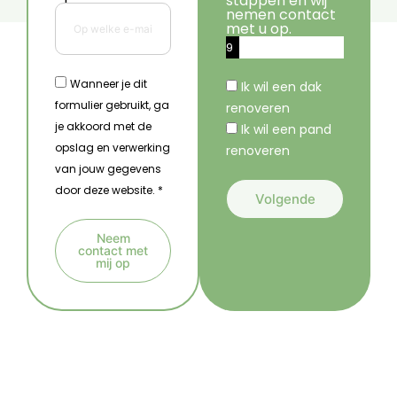
stappen en wij
nemen contact
met u op.
9
%
Wanneer je dit
Ik wil een dak
formulier gebruikt, ga
renoveren
je akkoord met de
Ik wil een pand
opslag en verwerking
renoveren
van jouw gegevens
door deze website. *
Volgende
A
Neem
l
contact met
mij op
t
A
e
l
r
t
n
e
a
r
t