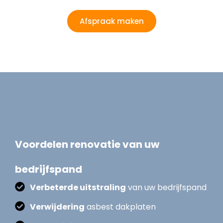
Afspraak maken
Voordelen renovatie van uw
bedrijfspand
Verbeterde uitstraling
van uw bedrijfspand
Verwijdering
asbest dakplaten