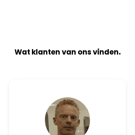
n
i
a
v
t
e
i
:
v
e
:
Wat klanten van ons vinden.