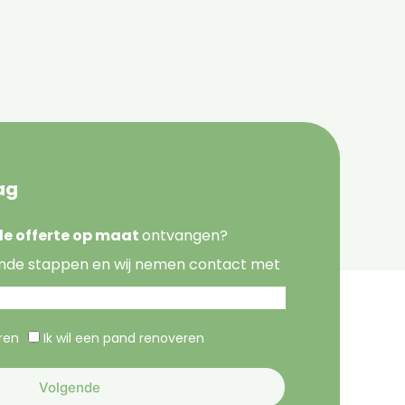
ag
nde offerte op maat
ontvangen?
nde stappen en wij nemen contact met
eren
Ik wil een pand renoveren
Volgende