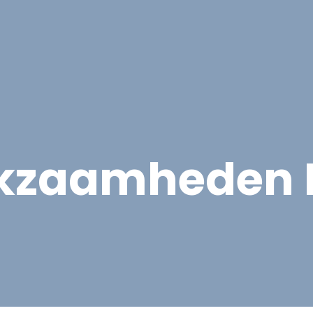
Overige Diensten
Over ons
Vacatures
Proje
rkzaamheden 