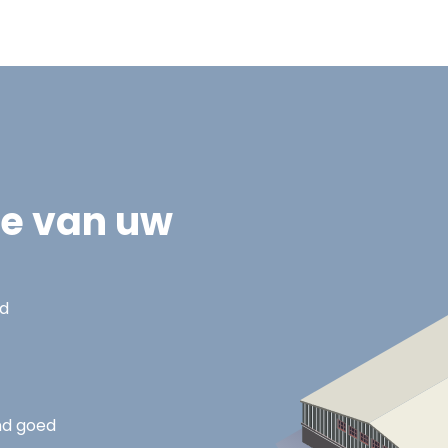
ie van uw
nd
nd goed