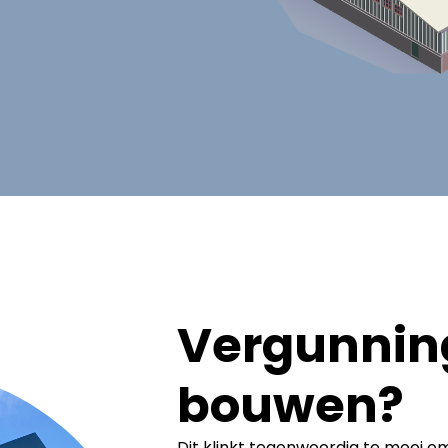
Vergunning
bouwen?
Dit klinkt tegenwoordig te mooi om 