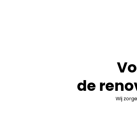
Vo
de reno
Wij zorg