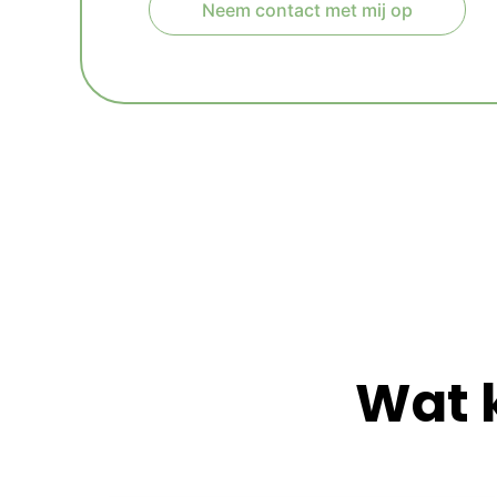
Neem contact met mij op
A
l
t
e
r
n
a
t
i
v
e
:
Wat 