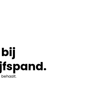
bij
jfspand.
t
behaalt.