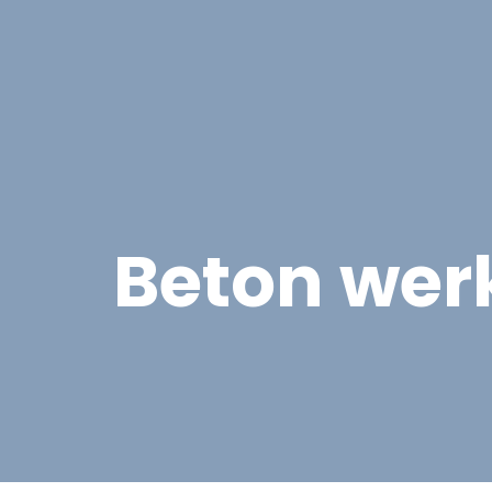
Asbest
Bedrijfspand Renovatie
Beton we