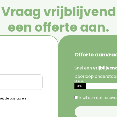
Vraag vrijblijvend
een offerte aan.
Offerte aanvra
Snel een
vrijblijve
Doorloop onderstaa
u op.
9%
Ik wil een dak renov
 met de opslag en