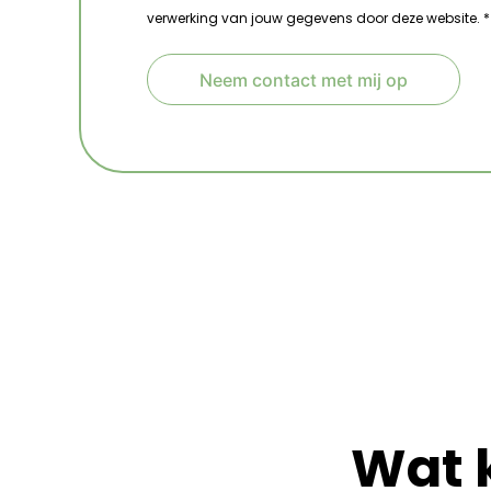
verwerking van jouw gegevens door deze website. *
Neem contact met mij op
A
l
t
e
r
n
a
t
i
v
e
:
Wat 