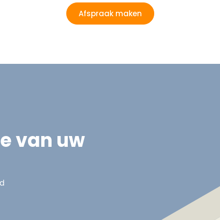
Afspraak maken
ie van uw
nd