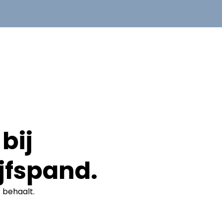
bij
jfspand.
t
behaalt.