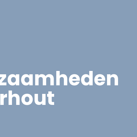
Overige Diensten
Over ons
Vacatures
Proje
kzaamheden
rhout