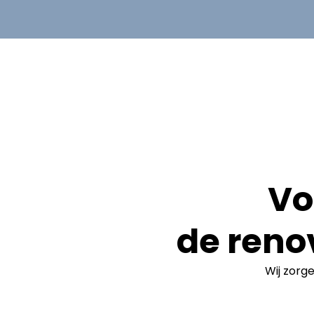
Vo
de reno
Wij zorg