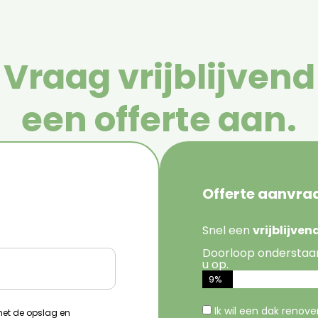
Vraag vrijblijvend
een offerte aan.
Offerte aanvra
Snel een
vrijblijve
Doorloop onderstaa
u op.
9%
Ik wil een dak renov
 met de opslag en