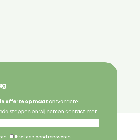
ag
nde offerte op maat
ontvangen?
nde stappen en wij nemen contact met
eren
Ik wil een pand renoveren