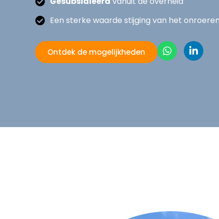
Gesubsidieerd
vanuit de overheid
Een sterke waarde stijging van het onroere
Ontdek de mogelijkheden