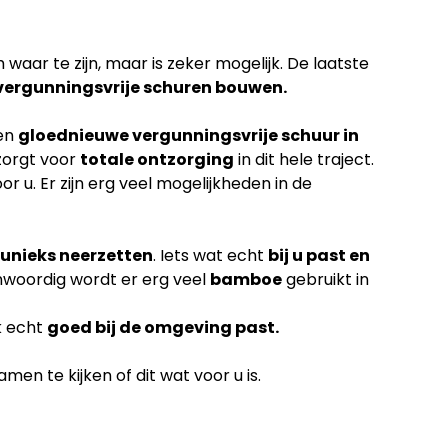
waar te zijn, maar is zeker mogelijk. De laatste
vergunningsvrije schuren bouwen.
een
gloednieuwe vergunningsvrije schuur in
zorgt voor
totale ontzorging
in dit hele traject.
or u. Er zijn erg veel mogelijkheden in de
unieks neerzetten
. Iets wat echt
bij u past en
nwoordig wordt er erg veel
bamboe
gebruikt in
k echt
goed bij de omgeving past.
en te kijken of dit wat voor u is.